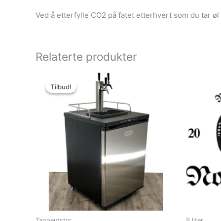
Ved å etterfylle CO2 på fatet etterhvert som du tar øl si
Relaterte produkter
Tilbud!
Tilbud!
Tappeutstyr
9 liter