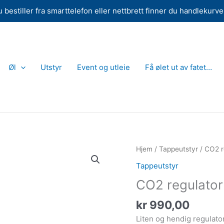
 bestiller fra smarttelefon eller nettbrett finner du handlekurv
Øl
Utstyr
Event og utleie
Få ølet ut av fatet…
Hjem
/
Tappeutstyr
/ CO2 r
Tappeutstyr
CO2 regulator
kr
990,00
Liten og hendig regulator