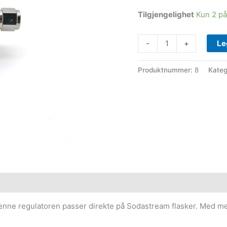
Tilgjengelighet
Kun 2 på
CO2
-
+
Le
regulator
mini
Produktnummer:
8
Kateg
antall
 Denne regulatoren passer direkte på Sodastream flasker. Med 