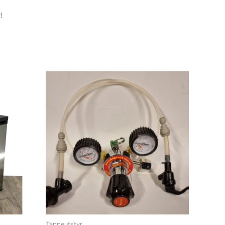
!
Tappeutstyr