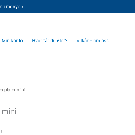
en i menyen!
Min konto
Hvor får du ølet?
Vilkår – om oss
egulator mini
 mini
!